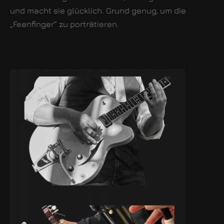
und macht sie glücklich. Grund genug, um die
„Feenfinger“ zu porträtieren.