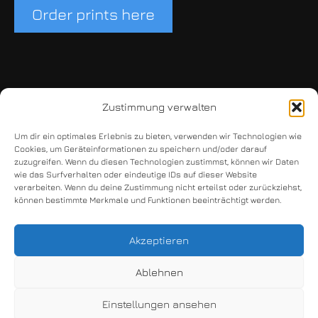
Order prints here
Zustimmung verwalten
Um dir ein optimales Erlebnis zu bieten, verwenden wir Technologien wie
Cookies, um Geräteinformationen zu speichern und/oder darauf
Copyright © 2026 Claudia Bulut
zuzugreifen. Wenn du diesen Technologien zustimmst, können wir Daten
wie das Surfverhalten oder eindeutige IDs auf dieser Website
verarbeiten. Wenn du deine Zustimmung nicht erteilst oder zurückziehst,
können bestimmte Merkmale und Funktionen beeinträchtigt werden.
kontakt
impressum
Akzeptieren
datenschutz
Ablehnen
Einstellungen ansehen