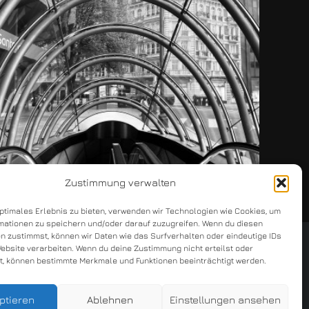
Zustimmung verwalten
optimales Erlebnis zu bieten, verwenden wir Technologien wie Cookies, um
mationen zu speichern und/oder darauf zuzugreifen. Wenn du diesen
n zustimmst, können wir Daten wie das Surfverhalten oder eindeutige IDs
Website verarbeiten. Wenn du deine Zustimmung nicht erteilst oder
t, können bestimmte Merkmale und Funktionen beeinträchtigt werden.
kontakt
impressum
datenschutz
ptieren
Ablehnen
Einstellungen ansehen