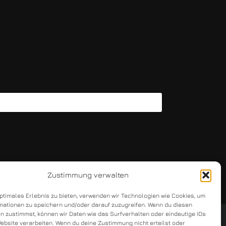
Zustimmung verwalten
optimales Erlebnis zu bieten, verwenden wir Technologien wie Cookies, um
mationen zu speichern und/oder darauf zuzugreifen. Wenn du diesen
n zustimmst, können wir Daten wie das Surfverhalten oder eindeutige IDs
Website verarbeiten. Wenn du deine Zustimmung nicht erteilst oder