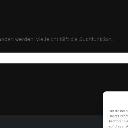
nden werden. Vielleicht hilft die Suchfunktion.
Um dir ein 
Geräteinfor
Technologie
auf dieser 